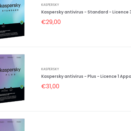
KASPERSKY
Kaspersky antivirus - Standard - Licence 3
Prix
€29,00
réduit
KASPERSKY
Kaspersky antivirus - Plus - Licence 1 Appar
Prix
€31,00
réduit