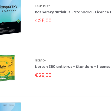
KASPERSKY
Kaspersky antivirus - Standard - Licence 1 
Prix
€25,00
réduit
NORTON
Norton 360 antivirus - Standard - License 1
Prix
€29,00
réduit