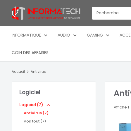
Passer
Informatech
au
-
contenu
Votre
expert
INFORMATIQUE
AUDIO
GAMING
ACCE
informatique
de
COIN DES AFFAIRES
proximite
Accueil
Antivirus
Anti
Logiciel
Logiciel (7)
Affiche 1
Antivirus (7)
Voir tout (7)