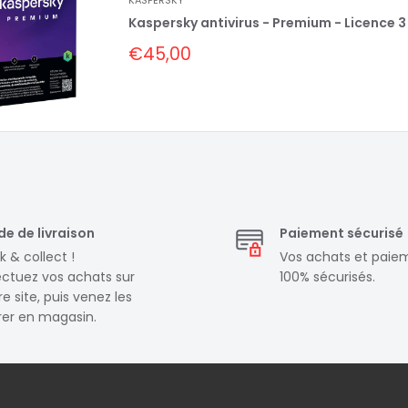
Kaspersky antivirus - Premium - Licence 3 
Prix
€45,00
réduit
e de livraison
Paiement sécurisé
k & collect !
Vos achats et paie
ectuez vos achats sur
100% sécurisés.
e site, puis venez les
irer en magasin.