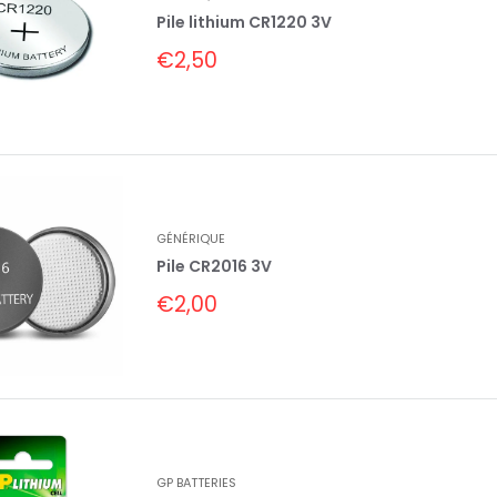
Pile lithium CR1220 3V
Prix
€2,50
réduit
GÉNÉRIQUE
Pile CR2016 3V
Prix
€2,00
réduit
GP BATTERIES