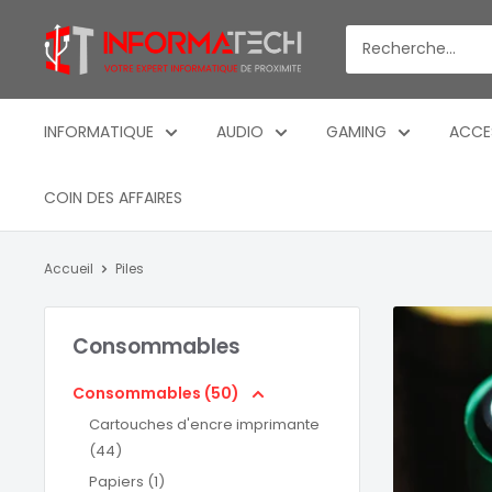
Passer
Informatech
au
-
contenu
Votre
expert
INFORMATIQUE
AUDIO
GAMING
ACCE
informatique
de
COIN DES AFFAIRES
proximite
Accueil
Piles
Consommables
Consommables (50)
Cartouches d'encre imprimante
(44)
Papiers (1)