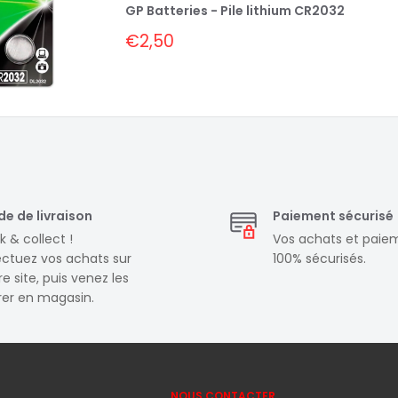
GP Batteries - Pile lithium CR2032
Prix
€2,50
réduit
e de livraison
Paiement sécurisé
k & collect !
Vos achats et paie
ectuez vos achats sur
100% sécurisés.
e site, puis venez les
irer en magasin.
NOUS CONTACTER