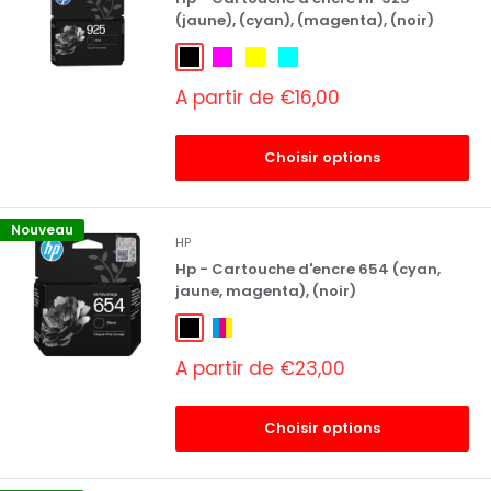
(jaune), (cyan), (magenta), (noir)
Noir
Magenta
Jaune
Cyan
Prix
A partir de €16,00
réduit
Choisir options
Nouveau
HP
Hp - Cartouche d'encre 654 (cyan,
jaune, magenta), (noir)
Noir
3 Couleurs
Prix
A partir de €23,00
réduit
Choisir options