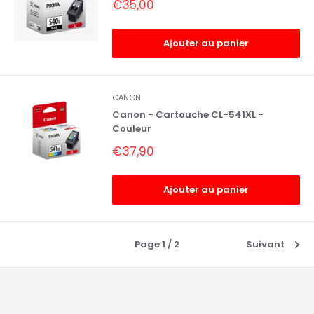
Prix
€35,00
réduit
Ajouter au panier
CANON
Canon - Cartouche CL-541XL -
Couleur
Prix
€37,90
réduit
Ajouter au panier
Page 1 / 2
Suivant