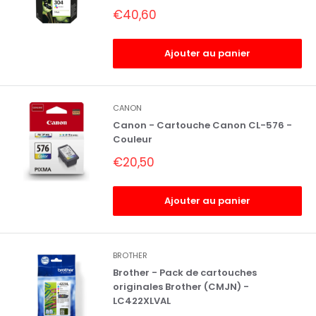
Prix
€40,60
réduit
Ajouter au panier
CANON
Canon - Cartouche Canon CL-576 -
Couleur
Prix
€20,50
réduit
Ajouter au panier
BROTHER
Brother - Pack de cartouches
originales Brother (CMJN) -
LC422XLVAL