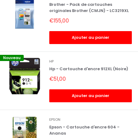
Brother - Pack de cartouches
originales Brother (CMJN) - LC3219XL
Prix
€155,00
réduit
Ajouter au panier
Nouveau
HP
Hp - Cartouche d'encre 912XL (Noire)
Prix
€51,00
réduit
Ajouter au panier
EPSON
Epson - Cartouche d'encre 604 -
Ananas