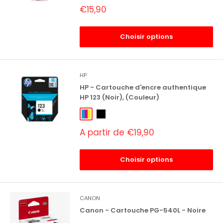
Prix
€15,90
réduit
Choisir options
HP
HP - Cartouche d'encre authentique
HP 123 (Noir), (Couleur)
3 Couleurs
Noir
Prix
A partir de €19,90
réduit
Choisir options
CANON
Canon - Cartouche PG-540L - Noire