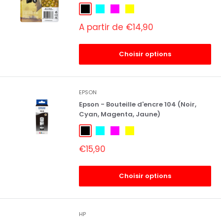
Noir
Cyan
Magenta
Jaune
Prix
A partir de €14,90
réduit
Choisir options
EPSON
Epson - Bouteille d'encre 104 (Noir,
Cyan, Magenta, Jaune)
Noir
Cyan
Magenta
Jaune
Prix
€15,90
réduit
Choisir options
HP