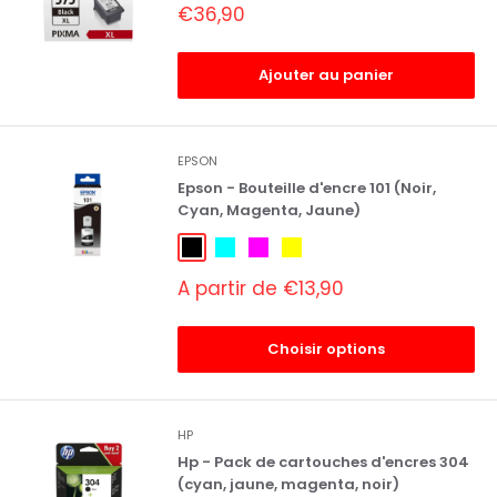
Prix
€36,90
réduit
Ajouter au panier
EPSON
Epson - Bouteille d'encre 101 (Noir,
Cyan, Magenta, Jaune)
Noir
Cyan
Magenta
Jaune
Prix
A partir de €13,90
réduit
Choisir options
HP
Hp - Pack de cartouches d'encres 304
(cyan, jaune, magenta, noir)