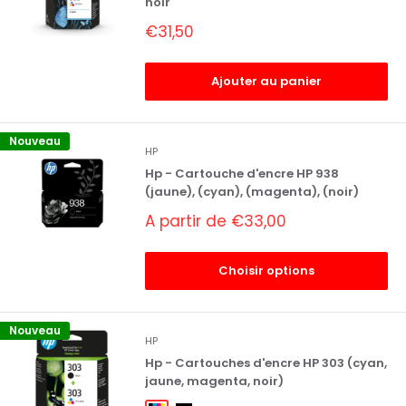
noir
Prix
€31,50
réduit
Ajouter au panier
Nouveau
HP
Hp - Cartouche d'encre HP 938
(jaune), (cyan), (magenta), (noir)
Prix
A partir de €33,00
réduit
Choisir options
Nouveau
HP
Hp - Cartouches d'encre HP 303 (cyan,
jaune, magenta, noir)