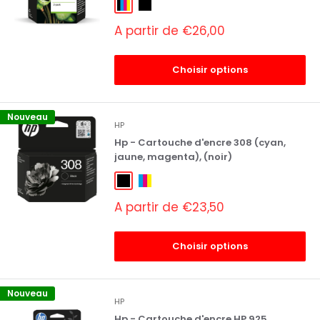
4 Couleurs
Noir
Prix
A partir de €26,00
réduit
Choisir options
Nouveau
HP
Hp - Cartouche d'encre 308 (cyan,
jaune, magenta), (noir)
Noir
3 Couleurs
Prix
A partir de €23,50
réduit
Choisir options
Nouveau
HP
Hp - Cartouche d'encre HP 925