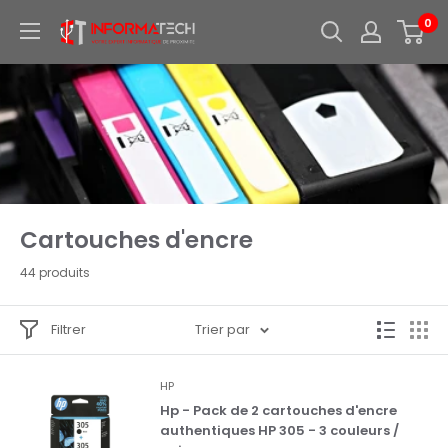
Passer
0
Informatech
au
-
contenu
Votre
expert
informatique
de
proximite
Cartouches d'encre
44 produits
Filtrer
Trier par
HP
Hp - Pack de 2 cartouches d'encre
authentiques HP 305 - 3 couleurs /