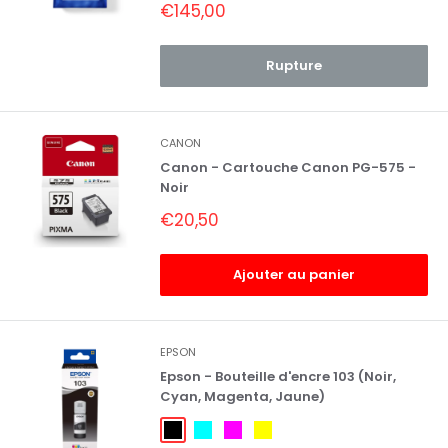
Prix
€145,00
réduit
Rupture
CANON
Canon - Cartouche Canon PG-575 -
Noir
Prix
€20,50
réduit
Ajouter au panier
EPSON
Epson - Bouteille d'encre 103 (Noir,
Cyan, Magenta, Jaune)
Noir
Cyan
Magenta
Jaune