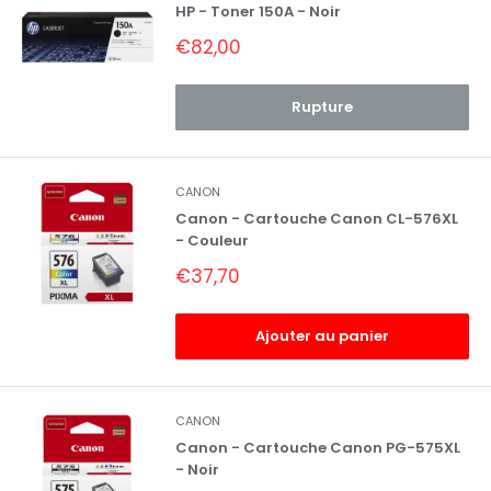
HP - Toner 150A - Noir
Prix
€82,00
réduit
Rupture
CANON
Canon - Cartouche Canon CL-576XL
- Couleur
Prix
€37,70
réduit
Ajouter au panier
CANON
Canon - Cartouche Canon PG-575XL
- Noir