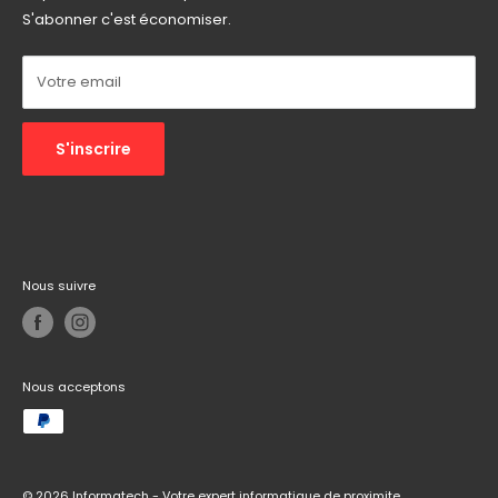
Email :
informatech.contact@gmail.com
S'abonner c'est économiser.
Autres :
Réseaux sociaux
Votre email
S'inscrire
Nous suivre
Nous acceptons
© 2026 Informatech - Votre expert informatique de proximite