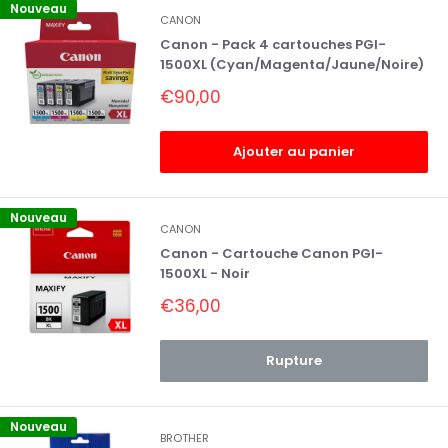
Nouveau
CANON
Canon - Pack 4 cartouches PGI-
1500XL (Cyan/Magenta/Jaune/Noire)
Prix
€90,00
réduit
Ajouter au panier
Nouveau
CANON
Canon - Cartouche Canon PGI-
1500XL - Noir
Prix
€36,00
réduit
Rupture
Nouveau
BROTHER