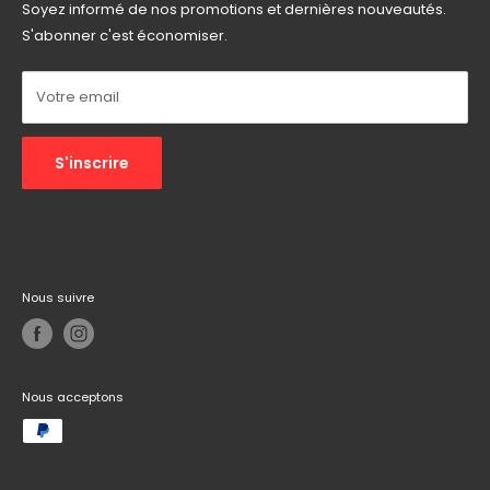
Soyez informé de nos promotions et dernières nouveautés.
Email :
informatech.contact@gmail.com
S'abonner c'est économiser.
Autres :
Réseaux sociaux
Votre email
S'inscrire
Nous suivre
Nous acceptons