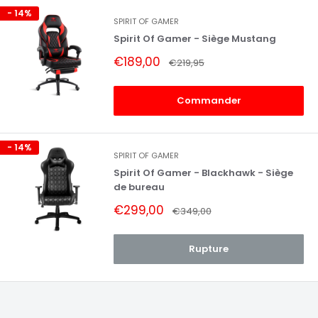
- 14%
SPIRIT OF GAMER
Spirit Of Gamer - Siège Mustang
Prix
€189,00
Prix
€219,95
réduit
normal
Commander
- 14%
SPIRIT OF GAMER
Spirit Of Gamer - Blackhawk - Siège
de bureau
Prix
€299,00
Prix
€349,00
réduit
normal
Rupture