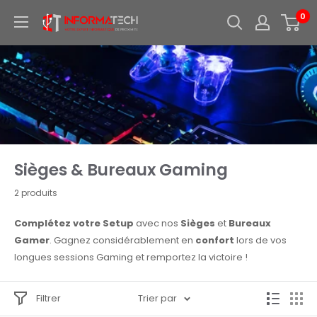
Passer
0
Informatech
au
-
contenu
Votre
expert
informatique
de
proximite
Sièges & Bureaux Gaming
2 produits
Complétez votre Setup
avec nos
Sièges
et
Bureaux
Gamer
. Gagnez considérablement en
confort
lors de vos
longues sessions Gaming et remportez la victoire !
Filtrer
Trier par