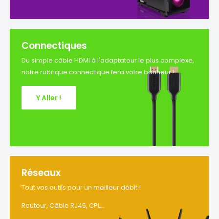
Connectiques
Du simple câble HDMI à l'adaptateur le plus complexe,
notre rubrique connectique fera votre bonheur !
Y Aller !
Réseaux
Tout vos outils pour un meilleur débit !
Routeur, Câble RJ45, CPL...