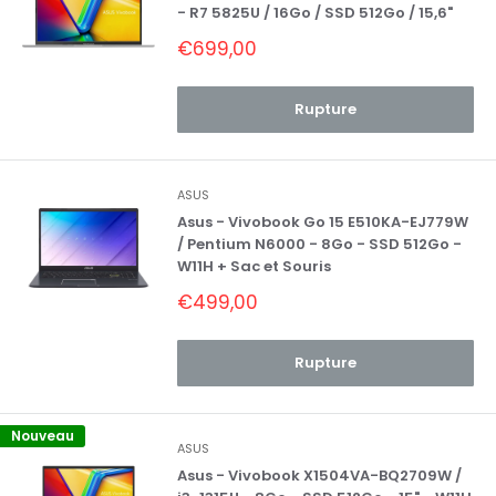
- R7 5825U / 16Go / SSD 512Go / 15,6"
Prix
€699,00
réduit
Rupture
ASUS
Asus - Vivobook Go 15 E510KA-EJ779W
/ Pentium N6000 - 8Go - SSD 512Go -
W11H + Sac et Souris
Prix
€499,00
réduit
Rupture
Nouveau
ASUS
Asus - Vivobook X1504VA-BQ2709W /