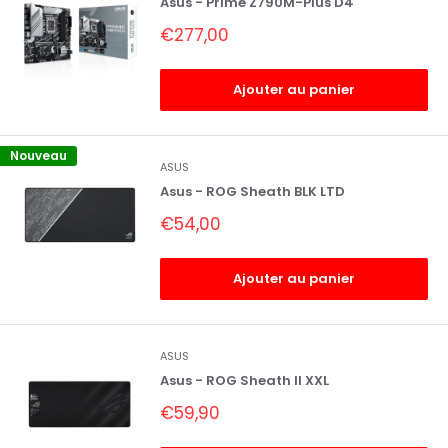
Asus - Prime Z790M-Plus D4
Prix
€277,00
réduit
Ajouter au panier
Nouveau
ASUS
Asus - ROG Sheath BLK LTD
Prix
€54,00
réduit
Ajouter au panier
ASUS
Asus - ROG Sheath II XXL
Prix
€59,90
réduit