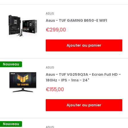
ASUS
Asus - TUF GAMING B650-E WIFI
Prix
€299,00
réduit
Ajouter au panier
Nouveau
ASUS
Asus - TUF VG259Q3A - Ecran Full HD -
180Hz - IPS - 1ms - 24"
Prix
€155,00
réduit
Ajouter au panier
Nouveau
ASUS