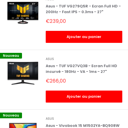
Asus - TUF VG279Q5R - Ecran Full HD -
200Hz - Fast IPS - 0.3ms - 27"
Prix
€239,00
réduit
Ajouter au panier
Nouveau
ASUS
Asus - TUF VG27VQ3B - Ecran Full HD
incurvé - 180Hz - VA - 1ms - 27"
Prix
€266,00
réduit
Ajouter au panier
Nouveau
ASUS
Asus - Vivobook 15 M1502YA-BQ908W