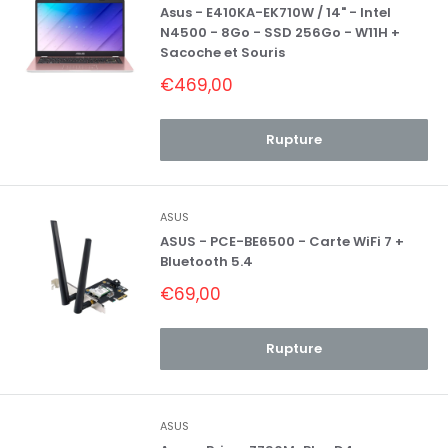
Asus - E410KA-EK710W / 14" - Intel
N4500 - 8Go - SSD 256Go - W11H +
Sacoche et Souris
Prix
€469,00
réduit
Rupture
ASUS
ASUS - PCE-BE6500 - Carte WiFi 7 +
Bluetooth 5.4
Prix
€69,00
réduit
Rupture
ASUS