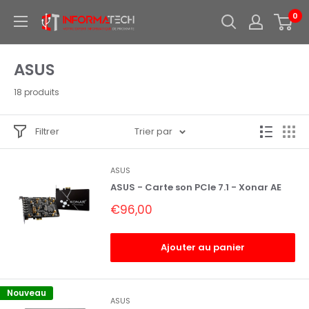
Passer
0
Informatech
au
-
contenu
Votre
ASUS
expert
informatique
18 produits
de
proximite
Filtrer
Trier par
ASUS
ASUS - Carte son PCIe 7.1 - Xonar AE
Prix
€96,00
réduit
Ajouter au panier
Nouveau
ASUS