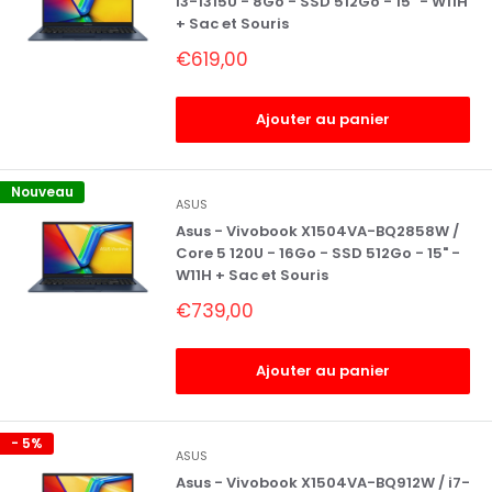
i3-1315U - 8Go - SSD 512Go - 15" - W11H
+ Sac et Souris
Prix
€619,00
réduit
Ajouter au panier
Nouveau
ASUS
Asus - Vivobook X1504VA-BQ2858W /
Core 5 120U - 16Go - SSD 512Go - 15" -
W11H + Sac et Souris
Prix
€739,00
réduit
Ajouter au panier
- 5%
ASUS
Asus - Vivobook X1504VA-BQ912W / i7-