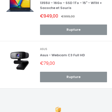
1355U - 16Go - SSD 1To - 15" - W11H +
Sacoche et Souris
Prix
€949,00
Prix
€999,00
réduit
normal
Rupture
ASUS
Asus - Webcam C3 Full HD
Prix
€79,00
réduit
Rupture