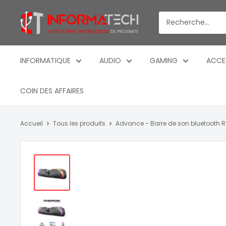
Passer
Informatech
au
-
contenu
Votre
expert
INFORMATIQUE
AUDIO
GAMING
ACCE
informatique
de
COIN DES AFFAIRES
proximite
Accueil
Tous les produits
Advance - Barre de son bluetooth RG