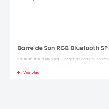
Barre de Son RGB Bluetooth SP
SOUNDPHONIC 6W RMS
: Plongez au cœur d’une exp
avec la barre de son ADVANCE Soundphonic. Branchez
ordinateur pour profiter d'une expérience sonore rich
Voir plus
par une puissance totale de 6W RMS (2 x 3W). Conne
votre smartphone en toute simplicité grâce à la tech
une liberté sans fil pour une expérience audio sans lim
COMMANDE TACTILE
: Dotée d'une commande tactile 
son SoundPhonic vous permet de choisir aisément ent