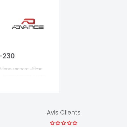
-230
érience sonore ultime
-la simplement à votre
e et immersive, propulsée
ctez-la également à
nologie Bluetooth, offrant
ites.
Avis Clients
intuitive, la barre de
re les sources audio,