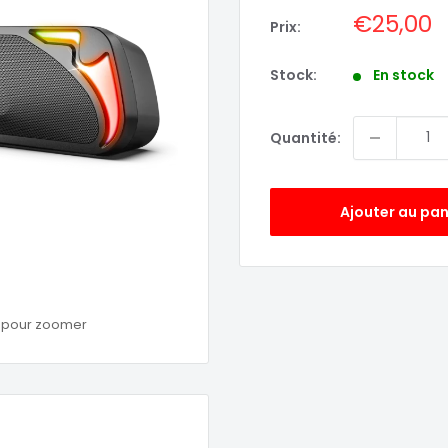
Prix
€25,00
Prix:
réduit
Stock:
En stock
Quantité:
Ajouter au pan
s pour zoomer