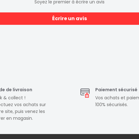
Soyez le premier à écrire un avis
5 mm.
à la perfection avec son
Écrire un avis
e votre expérience
osant 7 couleurs
e, Bleu, Violet, Blanc,
ce. Le design élégant de
onieusement esthétique et
B (5V-1A), elle est
offrant une polyvalence
e de livraison
Paiement sécurisé
dimensions compactes, la
k & collect !
Vos achats et paie
ectuez vos achats sur
100% sécurisés.
e site, puis venez les
irer en magasin.