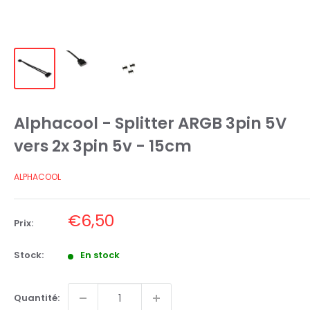
Alphacool - Splitter ARGB 3pin 5V
vers 2x 3pin 5v - 15cm
ALPHACOOL
Prix
€6,50
Prix:
réduit
Stock:
En stock
Quantité: