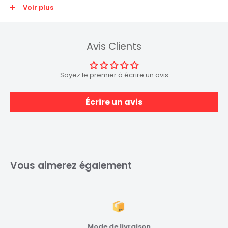
Voir plus
CARACTÉRISTIQUES :
Longueur :
15cm
Avis Clients
Connecteurs :
3-pin vers 2x 3-pin
Voltage :
5V
Matériaux :
Plastique, câble gainé
Soyez le premier à écrire un avis
Couleur :
Noir
Écrire un avis
Vous aimerez également
Mode de livraison