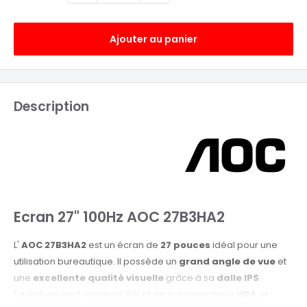
Ajouter au panier
Description
Ecran 27" 100Hz AOC 27B3HA2
L'
AOC 27B3HA2
est un écran de
27 pouces
idéal pour une
utilisation bureautique. Il possède un
grand angle de vue
et
une
excellente qualité visuelle
grâce à sa
dalle IPS
.
Equipé de haut-parleurs 2W et de la connectique
VGA
et