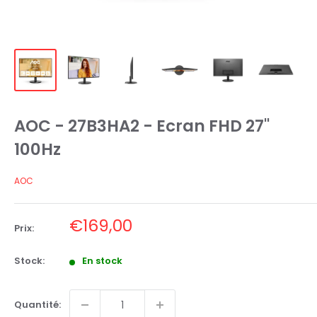
AOC - 27B3HA2 - Ecran FHD 27"
100Hz
AOC
Prix
€169,00
Prix:
réduit
Stock:
En stock
Quantité: