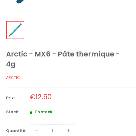
Arctic - MX6 - Pâte thermique -
4g
ARCTIC
Prix
€12,50
Prix:
réduit
Stock:
En stock
Quantité: