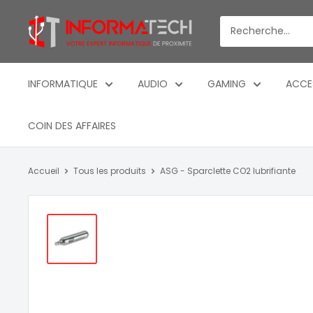
Passer
Informatech
au
-
contenu
Votre
expert
INFORMATIQUE
AUDIO
GAMING
ACCE
informatique
de
COIN DES AFFAIRES
proximite
Accueil
Tous les produits
ASG - Sparclette CO2 lubrifiante