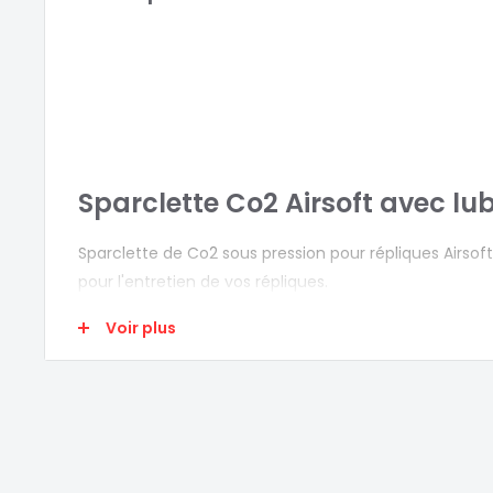
Sparclette Co2 Airsoft avec lub
Sparclette de Co2 sous pression pour répliques Airsoft 
pour l'entretien de vos répliques.
CARACTERISTIQUES
Voir plus
Contenance :
12g de Co2
Lubrifiant :
0.8g de Sillicone
Lubrifiant : Oui