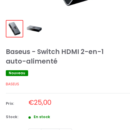
Baseus - Switch HDMI 2-en-1
auto-alimenté
Nouveau
BASEUS
Prix
€25,00
Prix:
réduit
Stock:
En stock