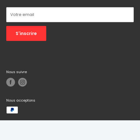
Autres :
Réseaux sociaux
Votre email
S'inscrire
Nous suivre
Nous acceptons
© 2026 Informatech - Votre expert informatique de proximite