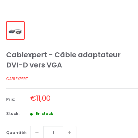
Cablexpert - Câble adaptateur
DVI-D vers VGA
CABLEXPERT
Prix
€11,00
Prix:
réduit
Stock:
En stock
Quantité: