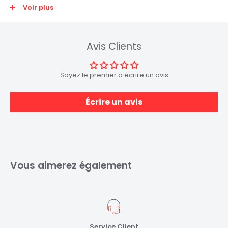
Caractéristiques principales
Voir plus
Modèle : A-CM-VGAM-01
Type : Adaptateur USB-C mâle vers VGA mâle
Avis Clients
Longueur : 2m
Compatible résolution Full HD (1920 x 1080) à 60Hz max
Soyez le premier à écrire un avis
Écrire un avis
Vous aimerez également
Service Client