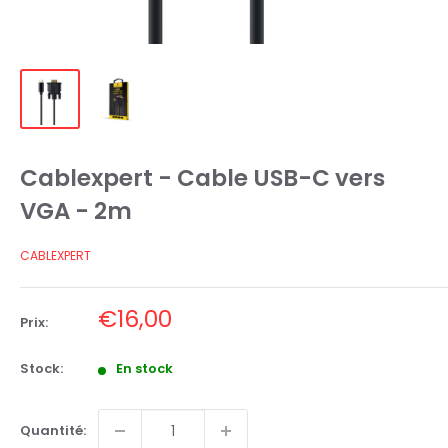
Cablexpert - Cable USB-C vers
VGA - 2m
CABLEXPERT
Prix
€16,00
Prix:
réduit
Stock:
En stock
Quantité: