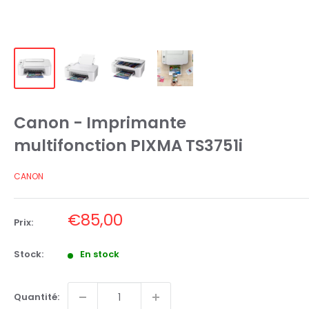
Canon - Imprimante
multifonction PIXMA TS3751i
CANON
Prix
€85,00
Prix:
réduit
Stock:
En stock
Quantité: