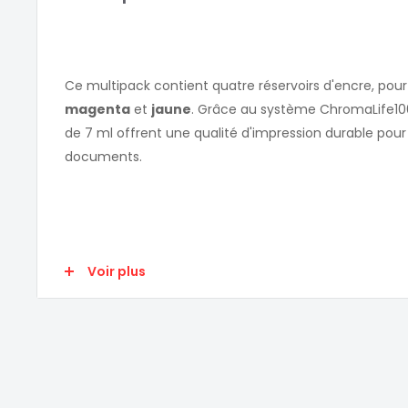
Ce multipack contient quatre réservoirs d'encre, pour
magenta
et
jaune
. Grâce au système ChromaLife100,
de 7 ml offrent une qualité d'impression durable pour 
documents.
Voir plus
Points forts
Le système ChromaLife100 garantit une qualité d'i
Utilisé pour les photos et les documents
Multipack quatre couleurs
L'encre d'origine Canon produit en moyenne 35 % 