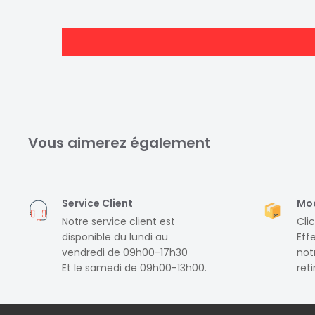
qualité en plus que les cartouches compatibles
L'encre d'origine Canon offre toujours des impress
L'encre d'origine Canon est 100 % fiable, vous pou
toute tranquillité
Composition du pack
Vous aimerez également
1 réservoir d'encre noire 7 ml - CLI-571BK
1 réservoir d'encre cyan 7 ml - CLI-571C
1 réservoir d'encre magenta 7 ml - CLI-571M
Service Client
Mod
1 réservoir d'encre jaune 7 ml - CLI-571J
Notre service client est
Clic
disponible du lundi au
Eff
vendredi de 09h00-17h30
notr
Et le samedi de 09h00-13h00.
ret