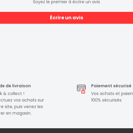
Soyez le premier à écrire un avis
ions de haute qualité
Écrire un avis
vez donc imprimer en
e de livraison
Paiement sécurisé
k & collect !
Vos achats et paie
ectuez vos achats sur
100% sécurisés.
e site, puis venez les
irer en magasin.