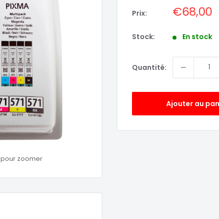
Prix
€68,00
Prix:
réduit
Stock:
En stock
Quantité:
Ajouter au pan
s pour zoomer