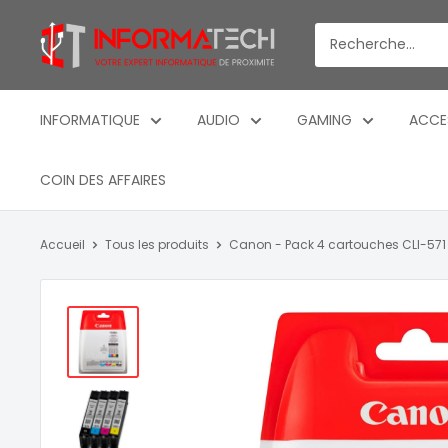
Passer
Informatech
au
-
contenu
Votre
expert
INFORMATIQUE
AUDIO
GAMING
ACCE
informatique
de
COIN DES AFFAIRES
proximite
Accueil
Tous les produits
Canon - Pack 4 cartouches CLI-571 