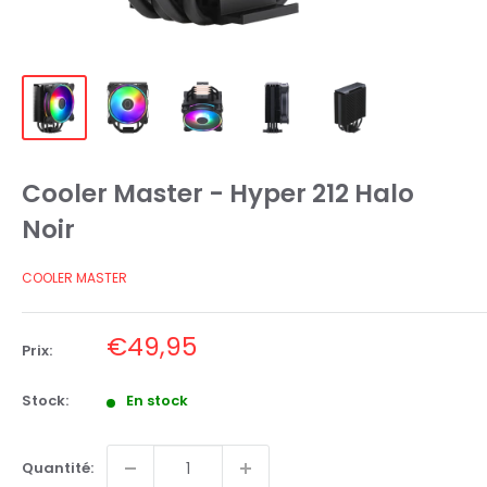
Cooler Master - Hyper 212 Halo
Noir
COOLER MASTER
Prix
€49,95
Prix:
réduit
Stock:
En stock
Quantité: