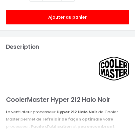
Ajouter au panier
Description
CoolerMaster Hyper 212 Halo Noir
Le ventilateur processeur
Hyper 212 Halo Noir
de Cooler
Master permet de
refroidir de façon optimale
votre
processeur.
Facile d'utilisation
et
peu encombrant
,
ce ventirad est un excellent choix pour les PC compacts. A la