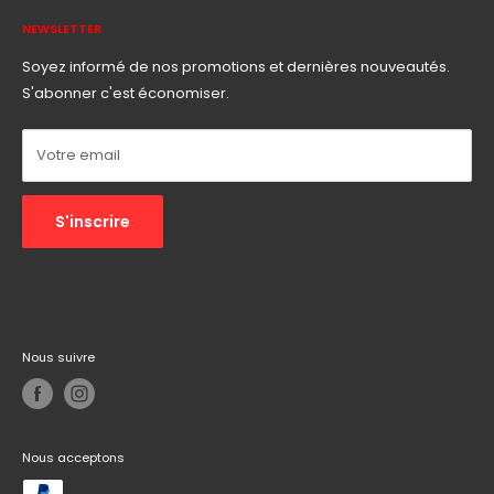
Adresse :
178 ZA de Calbassier, 97100 Basse-Terre
NEWSLETTER
Téléphone :
0590 10 97 76
Soyez informé de nos promotions et dernières nouveautés.
Email :
informatech.contact@gmail.com
S'abonner c'est économiser.
Autres :
Réseaux sociaux
Votre email
S'inscrire
Nous suivre
Nous acceptons