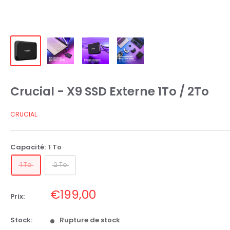
Crucial - X9 SSD Externe 1To / 2To
CRUCIAL
Capacité:
1 To
1 To
2 To
Prix
€199,00
Prix:
réduit
Stock:
Rupture de stock