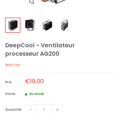
DeepCool - Ventilateur
processeur AG200
DEEPCOOL
Prix
€19,00
Prix:
réduit
Stock:
En stock
Quantité: