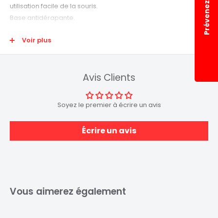
Prévenez-moi
utilisation facile de la souris.
Base antidérapante.
Contrôle parfait du positionnement du curseur de la souris.
Voir plus
Taille : 240 x 220 mm
Épaisseur : 4 mm
Avis Clients
Soyez le premier à écrire un avis
Écrire un avis
Vous aimerez également