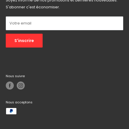
Soyez informé de nos promotions et dernières nouveautés.
Email :
informatech.contact@gmail.com
S'abonner c'est économiser.
Autres :
Réseaux sociaux
Votre email
S'inscrire
Nous suivre
Nous acceptons