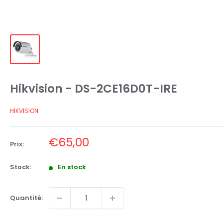
Hikvision - DS-2CE16D0T-IRE
HIKVISION
Prix
€65,00
Prix:
réduit
Stock:
En stock
Quantité: