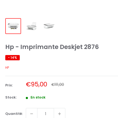
Hp - Imprimante Deskjet 2876
- 14%
HP
Prix
€95,00
Prix
€111,00
Prix:
normal
réduit
Stock:
En stock
Quantité: