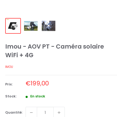
Imou - AOV PT - Caméra solaire
WiFi + 4G
IMOU
Prix
€199,00
Prix:
réduit
Stock:
En stock
Quantité: