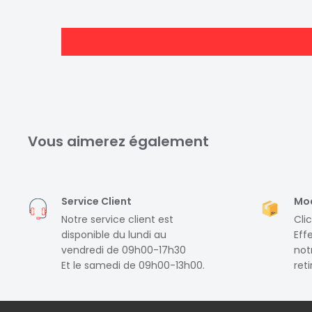
Marque :
Kimex
Référence :
013-1122
Compatibilité :
23"-42"
Compatibilité VESA (mm) :
75x75
100x100
200x100
Vous aimerez également
200x200
Installation :
Murale
Fonction :
Articulé
Service Client
Mod
Distance / mur :
jusqu'à 40.3 cm
Notre service client est
Clic
Charge maxi :
25 kg
disponible du lundi au
Eff
Inclinaison (haut/bas) :
+/-7,5°
vendredi de 09h00-17h30
notr
Et le samedi de 09h00-13h00.
ret
Orientable (gauche/droite) :
180°
Système antivol :
Non
Passage des câbles :
Oui