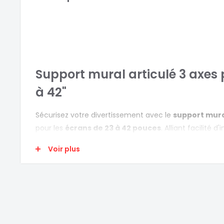
Support mural articulé 3 axes 
à 42"
Sécurisez votre divertissement avec le
support mura
pour les
écrans de 23 à 42 pouces
. Alliant facilité d'
fonctionnalité, ce support offre un
angle d'inclinais
Voir plus
haut et vers le bas (+/-7,5°)
et peut être
orienté d
(180°)
. Ce support répond aux
standards VESA com
200x200mm
et supporte les écrans
jusqu'à 25Kg
.
CARACTERISTIQUES