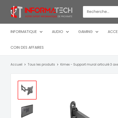
Passer
Informatech
au
-
contenu
Votre
expert
INFORMATIQUE
AUDIO
GAMING
ACCE
informatique
de
COIN DES AFFAIRES
proximite
Accueil
Tous les produits
Kimex - Support mural articulé 3 axe