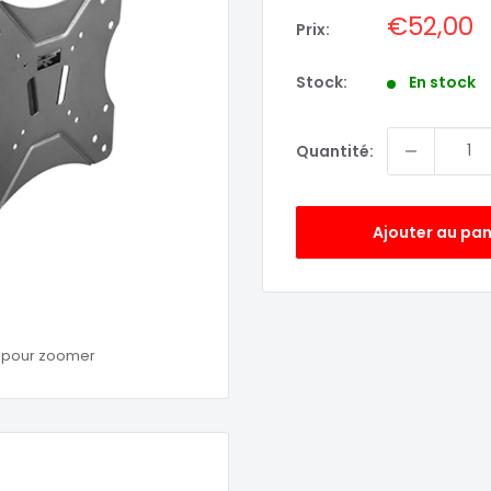
Prix
€52,00
Prix:
réduit
Stock:
En stock
Quantité:
Ajouter au pan
s pour zoomer