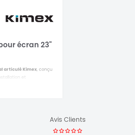
pour écran 23"
l articulé Kimex
, conçu
installation et
on ajustable vers le
e gauche à droite
pris entre 75x75mm et
Avis Clients