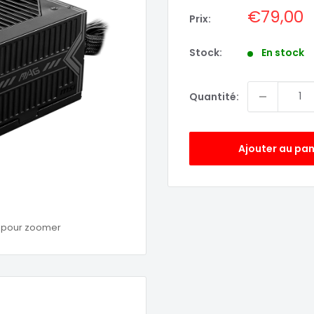
Prix
€79,00
Prix:
réduit
Stock:
En stock
Quantité:
Ajouter au pan
s pour zoomer