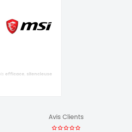
ois
efficace
,
silencieuse
 convient pour tout type de
LUS Bronze
.
Avis Clients