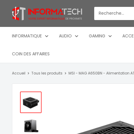
Passer
Informatech
au
-
contenu
Votre
expert
INFORMATIQUE
AUDIO
GAMING
ACCE
informatique
de
COIN DES AFFAIRES
proximite
Accueil
Tous les produits
MSI - MAG A650BN - Alimentation 