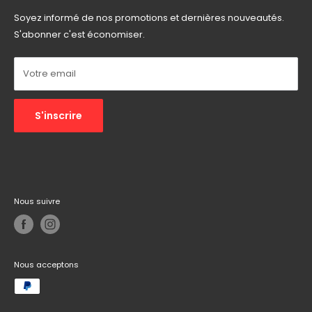
Téléphone :
0590 10 97 76
Soyez informé de nos promotions et dernières nouveautés.
Email :
informatech.contact@gmail.com
S'abonner c'est économiser.
Autres :
Réseaux sociaux
Votre email
S'inscrire
Nous suivre
Nous acceptons