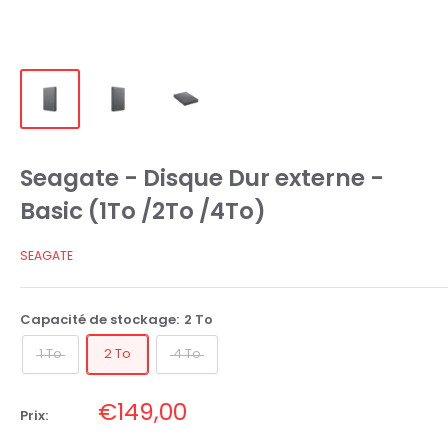
Seagate - Disque Dur externe -
Basic (1To /2To /4To)
SEAGATE
Capacité de stockage:
2 To
1 To
2 To
4 To
Prix
€149,00
Prix:
réduit