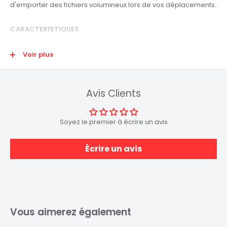
d'emporter des fichiers volumineux lors de vos déplacements.
CARACTERISTIQUES
Capacité disque dur:
1To / 2To /4To
Voir plus
Taille du disque dur:
2.5"
Version USB:
3.2 Gen 1 (3.1 Gen 1)
Couleur du produit:
Argent
Avis Clients
Contenu de la boite :
Disque portable externe Seagate Basic
Soyez le premier à écrire un avis
Câble USB
Guide de démarrage rapide
Écrire un avis
Vous aimerez également