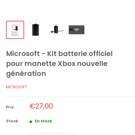
Microsoft - Kit batterie officiel
pour manette Xbox nouvelle
génération
MICROSOFT
Prix
€27,00
Prix:
réduit
Stock:
En stock